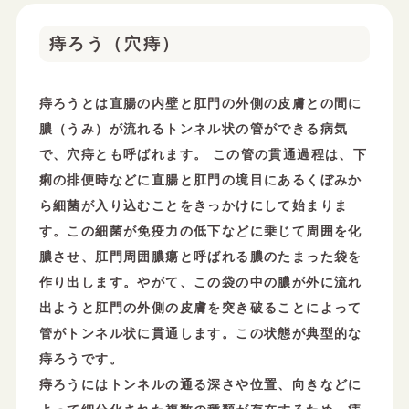
痔ろう（穴痔）
痔ろうとは直腸の内壁と肛門の外側の皮膚との間に
膿（うみ）が流れるトンネル状の管ができる病気
で、穴痔とも呼ばれます。 この管の貫通過程は、下
痢の排便時などに直腸と肛門の境目にあるくぼみか
ら細菌が入り込むことをきっかけにして始まりま
す。この細菌が免疫力の低下などに乗じて周囲を化
膿させ、肛門周囲膿瘍と呼ばれる膿のたまった袋を
作り出します。やがて、この袋の中の膿が外に流れ
出ようと肛門の外側の皮膚を突き破ることによって
管がトンネル状に貫通します。この状態が典型的な
痔ろうです。
痔ろうにはトンネルの通る深さや位置、向きなどに