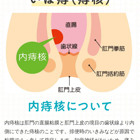
内痔核は肛門の直腸粘膜と肛門上皮の境目の歯状線より内
側にできた痔核のことです。排便時のいきみなどが原因で