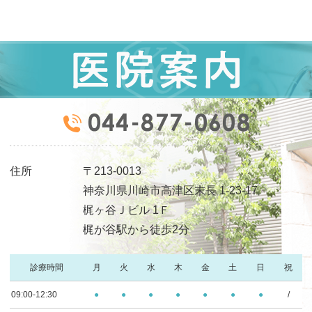
住所
〒213-0013
神奈川県川崎市高津区末長 1-23-17
梶ヶ谷Ｊビル 1Ｆ
梶が谷駅から徒歩2分
診療時間
月
火
水
木
金
土
日
祝
09:00-12:30
●
●
●
●
●
●
●
/